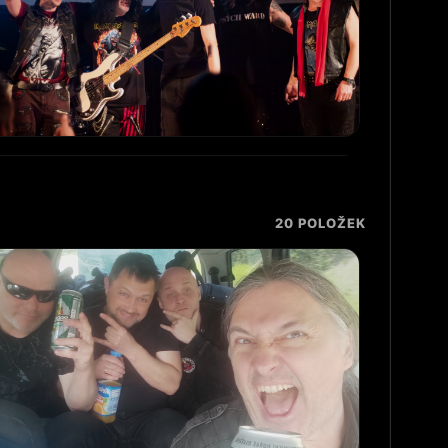
Promo_18_Live
PROMO
20
POLOŽEK
Promo_21_Live