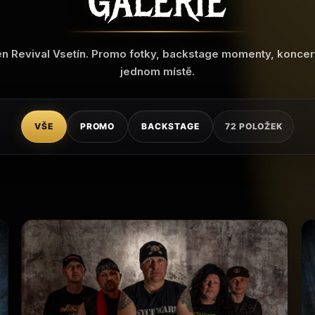
GALERIE
en Revival Vsetín. Promo fotky, backstage momenty, koncertn
jednom místě.
VŠE
PROMO
BACKSTAGE
72 POLOŽEK