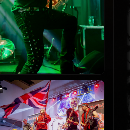
Promo_6_Live
PROMO