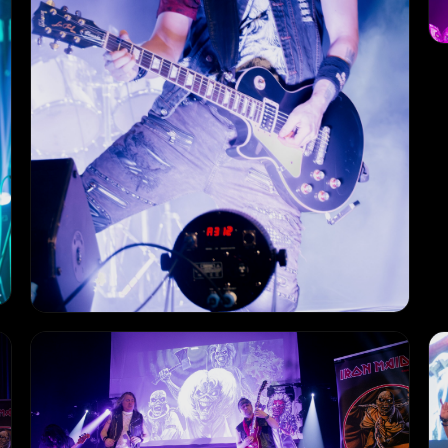
Promo_14_Live
PROMO