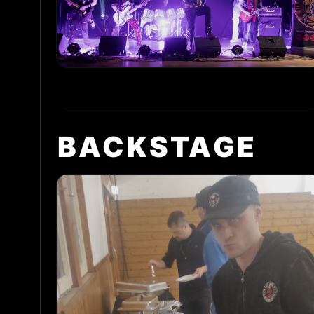
Promo_16_Live
PROMO
BACKSTAGE
Promo_19_Live