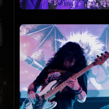
Promo_7_Live
PROMO