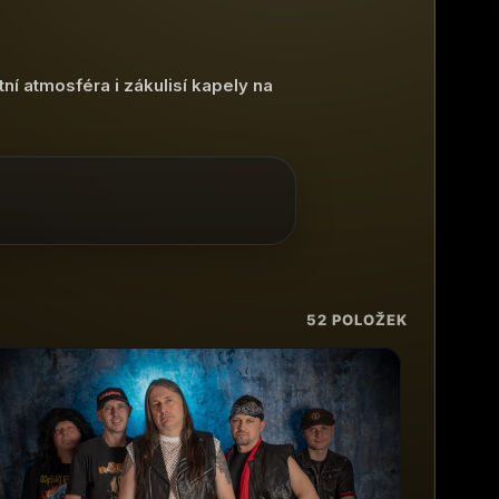
í atmosféra i zákulisí kapely na
52
POLOŽEK